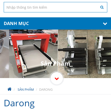
DANH MỤC
Sản Phẩm
SẢN PHẨM
DARONG
Darong