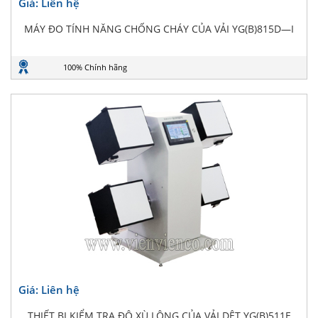
Giá: Liên hệ
MÁY ĐO TÍNH NĂNG CHỐNG CHÁY CỦA VẢI YG(B)815D—I
100% Chính hãng
Giá: Liên hệ
THIẾT BỊ KIỂM TRA ĐỘ XÙ LÔNG CỦA VẢI DỆT YG(B)511E