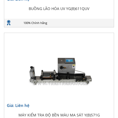
BUỒNG LÃO HÓA UV YG(B)611QUV
100% Chính hãng
Giá: Liên hệ
MÁY KIỂM TRA ĐỘ BỀN MÀU MA SÁT Y(B)571G