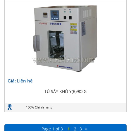
Giá: Liên hệ
TỦ SẤY KHÔ Y(B)902G
100% Chính hãng
Page 1 of 3
1
2
3
>