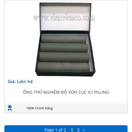
Giá: Liên hệ
ỐNG THỬ NGHIỆM ĐỘ VÓN CỤC ICI PILLING
100% Chính hãng
Page 1 of 2
1
2
>