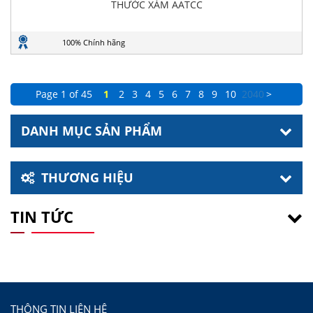
THƯỚC XÁM AATCC
100% Chính hãng
Page 1 of 45
1
2
3
4
5
6
7
8
9
10
20
40
>
DANH MỤC SẢN PHẨM
THƯƠNG HIỆU
TIN TỨC
THÔNG TIN LIÊN HỆ