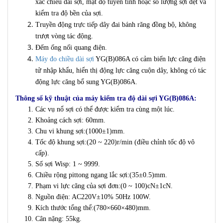
xác chiều dài sợi, mật độ tuyến tính hoặc số lượng sợi dệt và
kiểm tra độ bền của sợi.
Truyền động trực tiếp dây đai bánh răng đồng bộ, không
trượt vòng tác động.
Đếm ống nối quang điện.
Máy đo chiều dài sợi
YG(B)086A có cảm biến lực căng điện
tử nhập khẩu, hiển thị động lực căng cuộn dây, không có tác
động lực căng bổ sung YG(B)086A.
Thông số kỹ thuật của máy kiểm tra độ dài sợi YG(B)086A:
Các vụ nổ sợi có thể được kiểm tra cùng một lúc.
Khoảng cách sợi: 60mm.
Chu vi khung sợi:(1000±1)mm.
Tốc độ khung sợi:(20 ~ 220)r/min (điều chỉnh tốc độ vô
cấp).
Số sợi Wisp: 1 ~ 9999.
Chiều rộng pittong ngang lắc sợi:(35±0.5)mm.
Phạm vi lực căng của sợi đơn:(0 ~ 100)cN±1cN.
Nguồn điện: AC220V±10% 50Hz 100W.
Kích thước tổng thể:(780×660×480)mm.
Cân nặng: 55kg.