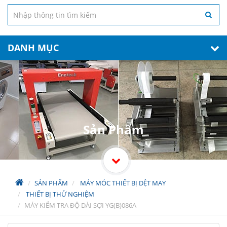
DANH MỤC
Sản Phẩm
SẢN PHẨM
MÁY MÓC THIẾT BỊ DỆT MAY
THIẾT BỊ THỬ NGHIỆM
MÁY KIỂM TRA ĐỘ DÀI SỢI YG(B)086A