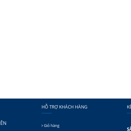
HỖ TRỢ KHÁCH HÀNG
K
IÊN
Giỏ hàng
S