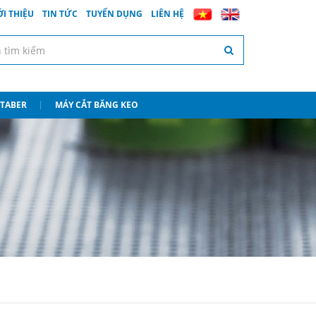
ỚI THIỆU
TIN TỨC
TUYỂN DỤNG
LIÊN HỆ
 TABER
MÁY CẮT BĂNG KEO