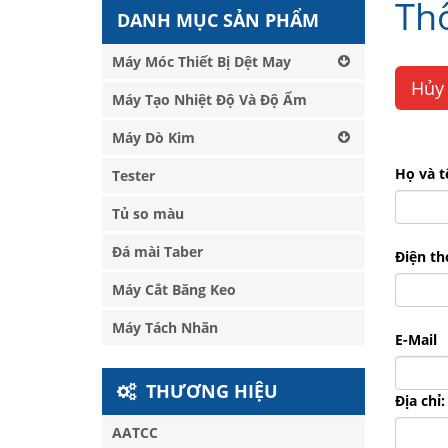
Th
DANH MỤC SẢN PHẨM
Máy Móc Thiết Bị Dệt May
Hủy 
Máy Tạo Nhiệt Độ Và Độ Ẩm
Máy Dò Kim
Họ và t
Tester
Tủ so màu
Đá mài Taber
Điện th
Máy Cắt Băng Keo
Máy Tách Nhãn
E-Mail
THƯƠNG HIỆU
Địa chỉ:
AATCC