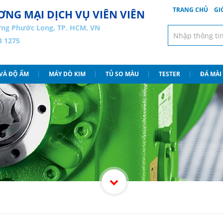
TRANG CHỦ
GI
NG MẠI DỊCH VỤ VIÊN VIÊN
ng Phước Long, TP. HCM, VN
3 1275
 VÀ ĐỘ ẨM
MÁY DÒ KIM
TỦ SO MÀU
TESTER
ĐÁ MÀI