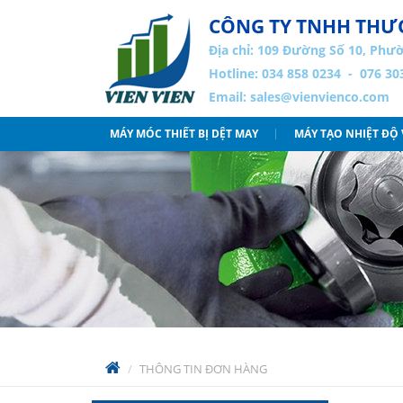
CÔNG TY TNHH THƯƠ
Địa chỉ:
109 Đường Số 10, Phườ
Hotline: 034 858 0234 - 076 30
Email:
sales@vienvienco.com
MÁY MÓC THIẾT BỊ DỆT MAY
MÁY TẠO NHIỆT ĐỘ
THÔNG TIN ĐƠN HÀNG