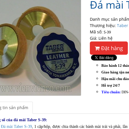
Đá mài 
Danh mục sản phẩm
Thương hiệu:
Taber
Mã số:
S-39
Giá: Liên hệ
Đặt hàng
Bảo hành 12 thá
Giao hàng tận nơ
Hậu mãi chu đá
Hỗ trợ 24/7
Tiêu chuẩn:
DIN-
 tin sản phẩm
 số của đá mài Taber S-39:
Đá mài Taber S-39
, 1 cặp/hộp, được chia thành các bánh mài trái và phải, l