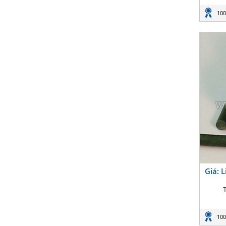
100
Giá: 
100