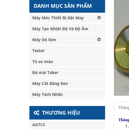
DANH MỤC SẢN PHẨM
Máy Móc Thiết Bị Dệt May
Máy Tạo Nhiệt Độ Và Độ Ẩm
Máy Dò Kim
Tester
Tủ so màu
Đá mài Taber
Máy Cắt Băng Keo
Máy Tách Nhãn
Thông
THƯƠNG HIỆU
Thông
AATCC