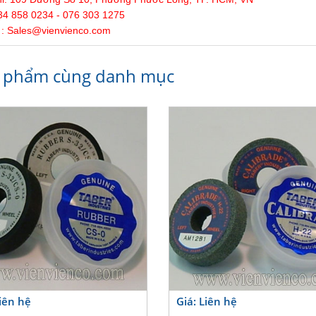
34 858 0234 - 076 303 1275
 : Sales@
vienvienco
.com
 phẩm cùng danh mục
Liên hệ
Giá: Liên hệ