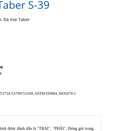
Taber S-39
: Đá mài Taber
ng
i
o
53754/53799/53109, ASTM-D3884, ISO5470-1
ần lượt được đánh dấu là "TRÁI", "PHẢI", Đóng gói trong