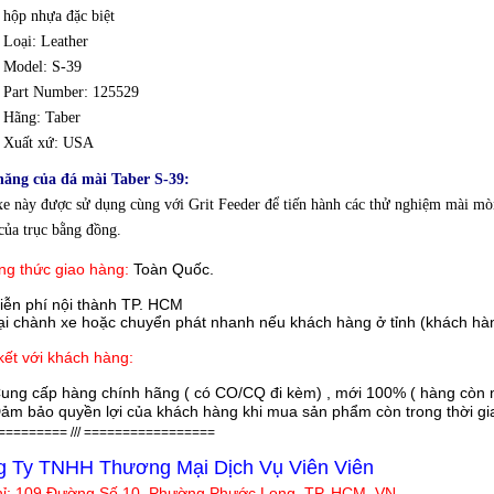
hộp nhựa đặc biệt
Loại:
Leather
Model: S-39
Part Number: 125529
Hãng: Taber
Xuất xứ: USA
năng của đá mài Taber S-39:
e này được sử dụng cùng với Grit Feeder để tiến hành các thử nghiệm mài mò
của trục bằng đồng.
g thức giao hàng:
Toàn Quốc.
iễn phí nội thành TP. HCM
 chành xe hoặc chuyển phát nhanh nếu khách hàng ở tỉnh (khách hàn
ết với khách hàng:
ung cấp hàng chính hãng ( có CO/CQ đi kèm) , mới 100% ( hàng còn n
ảm bảo quyền lợi của khách hàng khi mua sản phẩm còn trong thời gian
========= /// =================
 Ty TNHH Thương Mại Dịch Vụ Viên Viên
hỉ:
109 Đường Số 10, Phường Phước Long, TP. HCM, VN