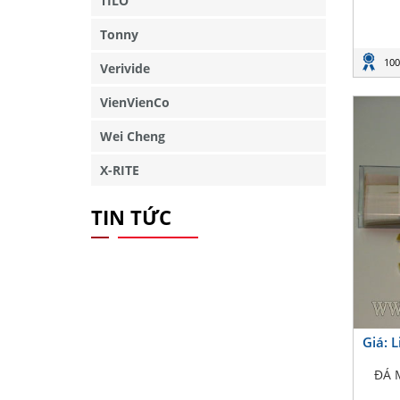
TILO
Tonny
100
Verivide
VienVienCo
Wei Cheng
X-RITE
TIN TỨC
Giá: 
ĐÁ 