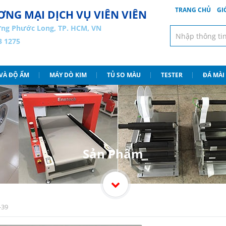
TRANG CHỦ
GI
NG MẠI DỊCH VỤ VIÊN VIÊN
ng Phước Long, TP. HCM, VN
3 1275
 VÀ ĐỘ ẨM
MÁY DÒ KIM
TỦ SO MÀU
TESTER
ĐÁ MÀI
Sản Phẩm
-39