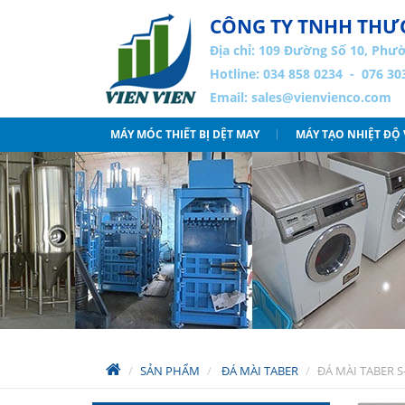
CÔNG TY TNHH THƯƠ
Địa chỉ:
109 Đường Số 10, Phườ
Hotline: 034 858 0234 - 076 30
Email:
sales@vienvienco.com
MÁY MÓC THIẾT BỊ DỆT MAY
MÁY TẠO NHIỆT ĐỘ
SẢN PHẨM
ĐÁ MÀI TABER
ĐÁ MÀI TABER S