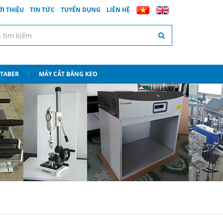
ỚI THIỆU
TIN TỨC
TUYỂN DỤNG
LIÊN HỆ
 TABER
MÁY CẮT BĂNG KEO