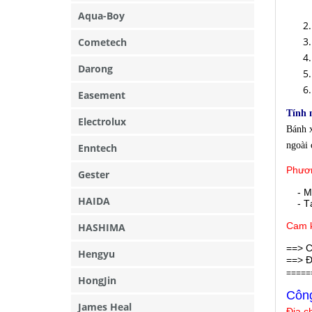
Aqua-Boy
Cometech
Darong
Easement
Tính 
Electrolux
Bánh x
ngoài 
Enntech
Phươn
Gester
- M
HAIDA
- Tại
Cam k
HASHIMA
==> C
Hengyu
==> Đ
=====
HongJin
Công
James Heal
Địa c