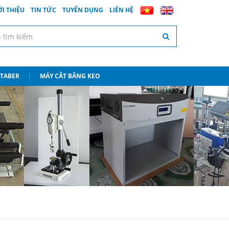
ỚI THIỆU
TIN TỨC
TUYỂN DỤNG
LIÊN HỆ
 TABER
MÁY CẮT BĂNG KEO