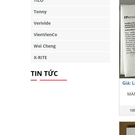
TILO
Tonny
Verivide
VienVienCo
Wei Cheng
X-RITE
TIN TỨC
Giá: 
MÀ
100