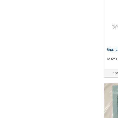
Giá: 
MÁY C
100