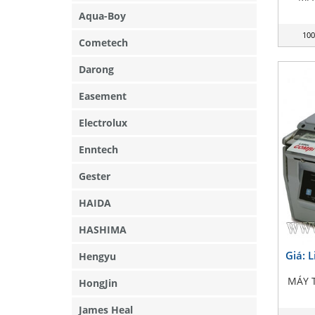
Aqua-Boy
100
Cometech
Darong
Easement
Electrolux
Enntech
Gester
HAIDA
HASHIMA
Giá: 
Hengyu
MÁY 
HongJin
James Heal