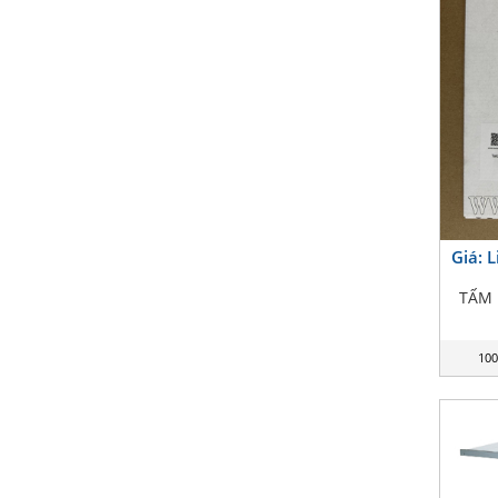
Giá: 
TẤM 
100