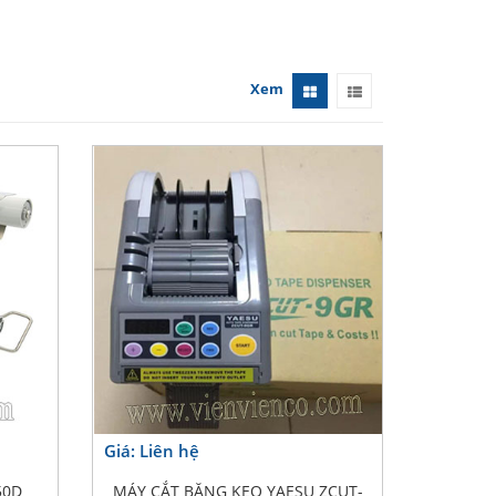
Xem
Giá: Liên hệ
50D
MÁY CẮT BĂNG KEO YAESU ZCUT-