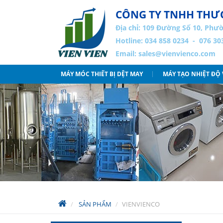
CÔNG TY TNHH THƯƠ
Địa chỉ:
109 Đường Số 10, Phườ
Hotline: 034 858 0234 - 076 30
Email:
sales@vienvienco.com
MÁY MÓC THIẾT BỊ DỆT MAY
MÁY TẠO NHIỆT ĐỘ
SẢN PHẨM
VIENVIENCO