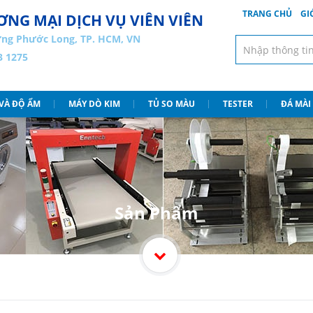
TRANG CHỦ
GI
NG MẠI DỊCH VỤ VIÊN VIÊN
ng Phước Long, TP. HCM, VN
3 1275
 VÀ ĐỘ ẨM
MÁY DÒ KIM
TỦ SO MÀU
TESTER
ĐÁ MÀI
Sản Phẩm