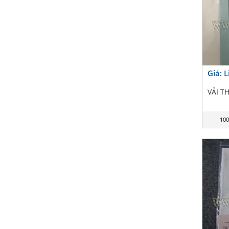
Giá: 
VẢI T
100