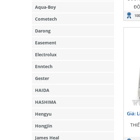
ĐỘ
Aqua-Boy
100
Cometech
Darong
Easement
Electrolux
Enntech
Gester
HAIDA
HASHIMA
Giá: 
Hengyu
THI
HongJin
James Heal