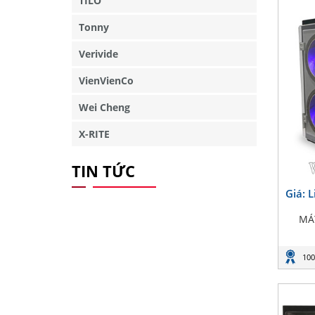
TILO
Tonny
Verivide
VienVienCo
Wei Cheng
X-RITE
TIN TỨC
Giá: 
MÁ
100