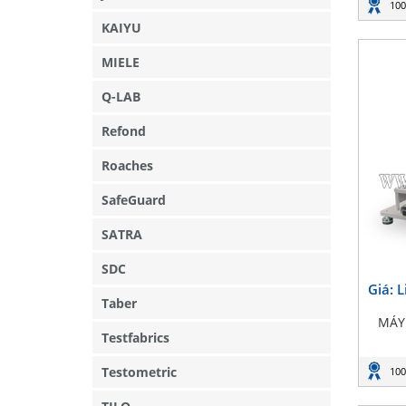
100
KAIYU
MIELE
Q-LAB
Refond
Roaches
SafeGuard
SATRA
SDC
Giá: 
Taber
MÁY
Testfabrics
Testometric
100