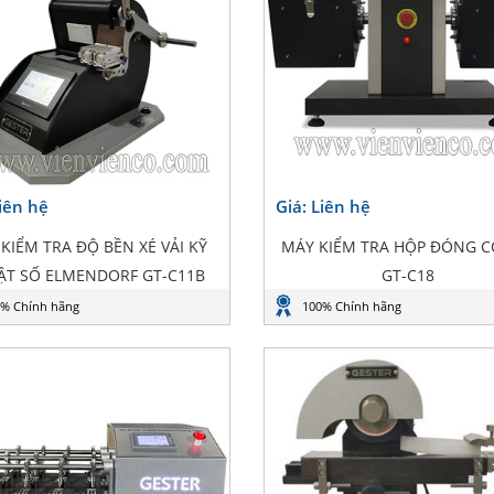
Liên hệ
Giá: Liên hệ
KIỂM TRA ĐỘ BỀN XÉ VẢI KỸ
MÁY KIỂM TRA HỘP ĐÓNG CỌ
ẬT SỐ ELMENDORF GT-C11B
GT-C18
% Chính hãng
100% Chính hãng