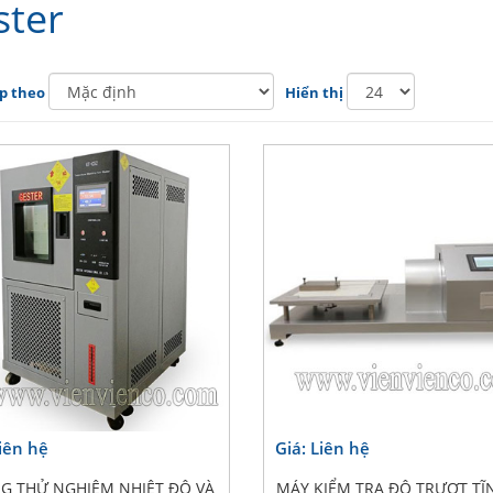
ster
p theo
Hiển thị
Liên hệ
Giá: Liên hệ
G THỬ NGHIỆM NHIỆT ĐỘ VÀ
MÁY KIỂM TRA ĐỘ TRƯỢT TĨ