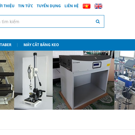
ỚI THIỆU
TIN TỨC
TUYỂN DỤNG
LIÊN HỆ
 TABER
MÁY CẮT BĂNG KEO