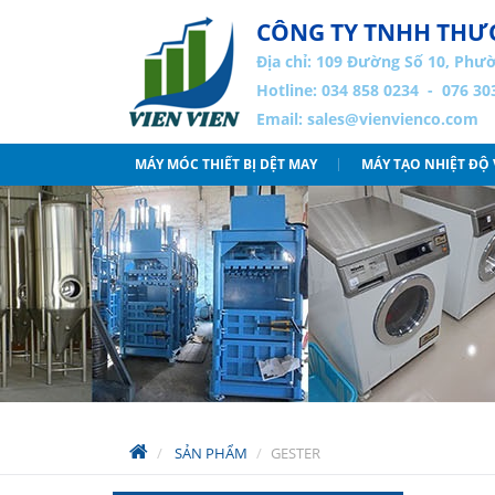
CÔNG TY TNHH THƯƠ
Địa chỉ:
109 Đường Số 10, Phườ
Hotline: 034 858 0234 - 076 30
Email:
sales@vienvienco.com
MÁY MÓC THIẾT BỊ DỆT MAY
MÁY TẠO NHIỆT ĐỘ
SẢN PHẨM
GESTER