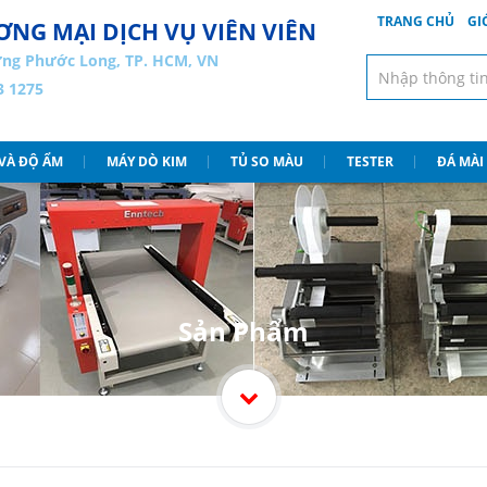
TRANG CHỦ
GI
NG MẠI DỊCH VỤ VIÊN VIÊN
ng Phước Long, TP. HCM, VN
3 1275
 VÀ ĐỘ ẨM
MÁY DÒ KIM
TỦ SO MÀU
TESTER
ĐÁ MÀI
Sản Phẩm