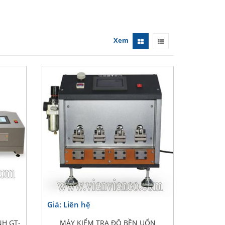
Xem
Giá: Liên hệ
NH GT-
MÁY KIỂM TRA ĐỘ BỀN UỐN