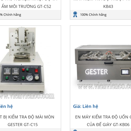
 ẨM MÔI TRƯỜNG GT-C52
KB43
% Chính hãng
100% Chính hãng
Liên hệ
Giá: Liên hệ
ẾT BỊ KIỂM TRA ĐỘ MÀI MÒN
EN MÁY KIỂM TRA ĐỘ UỐN
GESTER GT-C15
CỦA ĐẾ GIÀY GT-KB06