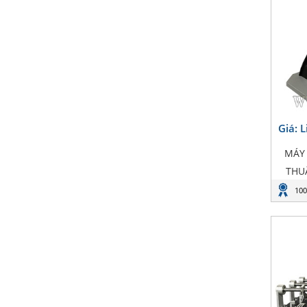
Giá: 
MÁY 
THU
100