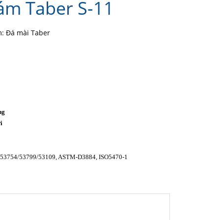
ám Taber S-11
: Đá mài Taber
ng
i
o
53754/53799/53109, ASTM-D3884, ISO5470-1