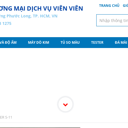
TRANG CHỦ
GI
NG MẠI DỊCH VỤ VIÊN VIÊN
ng Phước Long, TP. HCM, VN
3 1275
 VÀ ĐỘ ẨM
MÁY DÒ KIM
TỦ SO MÀU
TESTER
ĐÁ MÀI
Sản Phẩm
ER S-11