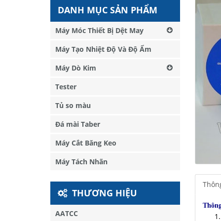
DANH MỤC SẢN PHẨM
Máy Móc Thiết Bị Dệt May
Máy Tạo Nhiệt Độ Và Độ Ẩm
Máy Dò Kim
Tester
Tủ so màu
Đá mài Taber
Máy Cắt Băng Keo
Máy Tách Nhãn
Thông
THƯƠNG HIỆU
Thông
AATCC