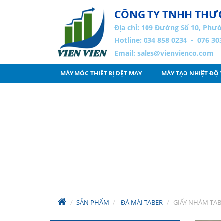
CÔNG TY TNHH THƯƠ
Địa chỉ:
109 Đường Số 10, Phườ
Hotline: 034 858 0234 - 076 30
Email:
sales@vienvienco.com
MÁY MÓC THIẾT BỊ DỆT MAY
MÁY TẠO NHIỆT ĐỘ
SẢN PHẨM
ĐÁ MÀI TABER
GIẤY NHÁM TAB