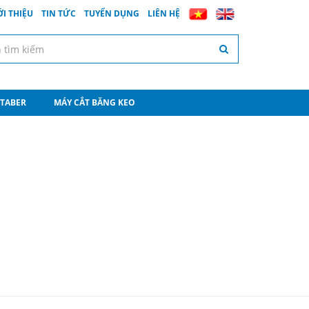
ỚI THIỆU
TIN TỨC
TUYỂN DỤNG
LIÊN HỆ
 TABER
MÁY CẮT BĂNG KEO