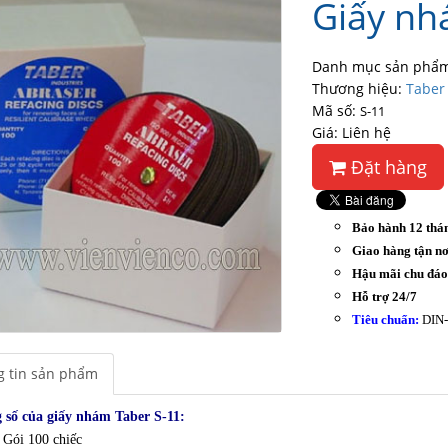
Giấy nh
Danh mục sản phẩm
Thương hiệu:
Taber
Mã số:
S-11
Giá: Liên hệ
Đặt hàng
Bảo hành 12 thá
Giao hàng tận nơ
Hậu mãi chu đá
Hỗ trợ 24/7
Tiêu chuẩn:
DIN-
 tin sản phẩm
 số của g
iấy nhám Taber S-11:
Gói 100 chiếc