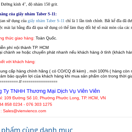
Đường kính 4", độ nhám 150 grit.
năng của g
iấy nhám Taber S-11:
ian sử dụng của
giấy nhám Taber S-11
chỉ là 1 lần tinh chỉnh. Bất kể đĩa đã đ
iệc mài lại bằng đĩa đã qua sử dụng có thể làm thay đổi hệ số mài mòn của các 
g thức giao hàng:
Toàn Quốc.
iễn phí nội thành TP. HCM
 chành xe hoặc chuyển phát nhanh nếu khách hàng ở tỉnh (khách hàn
ết với khách hàng:
ung cấp hàng chính hãng ( có CO/CQ đi kèm) , mới 100% ( hàng còn n
ảm bảo quyền lợi của khách hàng khi mua sản phẩm còn trong thời gian
========= /// =================
 Ty TNHH Thương Mại Dịch Vụ Viên Viên
hỉ:
109 Đường Số 10, Phường Phước Long, TP. HCM, VN
34 858 0234 - 076 303 1275
 : Sales@
vienvienco
.com
 phẩm cùng danh mục