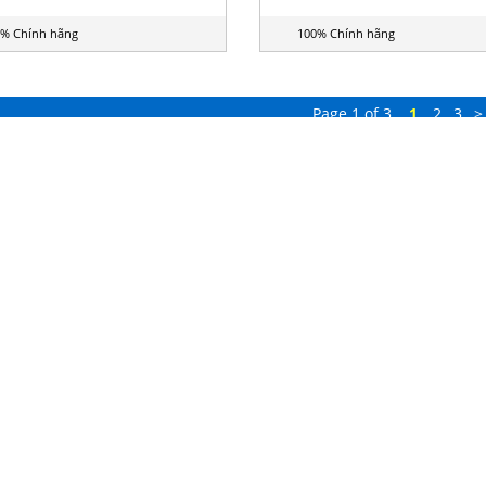
% Chính hãng
100% Chính hãng
Page 1 of 3
1
2
3
>
HỖ TRỢ KHÁCH HÀNG
K
IÊN
Giỏ hàng
S
Hướng dẫn mua hàng
Hình thức thanh toán
⭐ 
⭐ 
Hình thức vận chuyển
⭐ 
Chính sách bảo hành
Chính sách đại lý
D