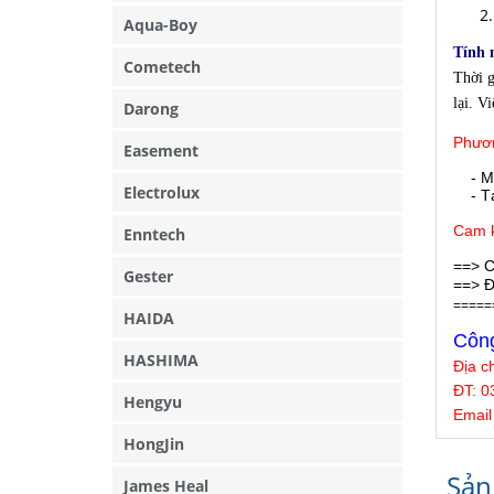
Aqua-Boy
Tính 
Cometech
Thời g
lại. V
Darong
Phươn
Easement
- M
Electrolux
- Tại
Cam k
Enntech
==> C
Gester
==> Đ
=====
HAIDA
Công
HASHIMA
Địa c
ĐT: 0
Hengyu
Email
HongJin
Sản
James Heal