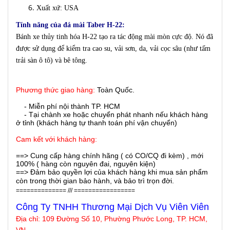
Xuất xứ: USA
Tính năng của đá mài Taber H-22:
Bánh xe thủy tinh hóa H-22 tạo ra tác động mài mòn cực độ. Nó đã
được sử dụng để kiểm tra cao su, vải sơn, da, vải cọc sâu (như tấm
trải sàn ô tô) và bê tông.
Phương thức giao hàng:
Toàn Quốc.
- Miễn phí nội thành TP. HCM
- Tại chành xe hoặc chuyển phát nhanh nếu khách hàng
ở tỉnh (khách hàng tự thanh toán phí vận chuyển)
Cam kết với khách hàng:
==> Cung cấp hàng chính hãng ( có CO/CQ đi kèm) , mới
100% ( hàng còn nguyên đai, nguyên kiện)
==> Đảm bảo quyền lợi của khách hàng khi mua sản phẩm
còn trong thời gian bảo hành, và bảo trì trọn đời.
============== /// =================
Công Ty TNHH Thương Mại Dịch Vụ Viên Viên
Địa chỉ:
109 Đường Số 10, Phường Phước Long, TP. HCM,