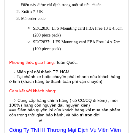
Điều này được chỉ định trong một số tiêu chuẩn.
Xuất xứ:
UK
Mã order code:
SDC2836:
LFS Mounting card FBA Free 13 x 4.5cm
(200 piece pack)
SDC2837:
LFS Mounting card FBA Free 14 x 7cm
(100 piece pack)
Phương thức giao hàng:
Toàn Quốc.
- Miễn phí nội thành TP. HCM
- Tại chành xe hoặc chuyển phát nhanh nếu khách hàng
ở tỉnh (khách hàng tự thanh toán phí vận chuyển)
Cam kết với khách hàng:
==> Cung cấp hàng chính hãng ( có CO/CQ đi kèm) , mới
100% ( hàng còn nguyên đai, nguyên kiện)
==> Đảm bảo quyền lợi của khách hàng khi mua sản phẩm
còn trong thời gian bảo hành, và bảo trì trọn đời.
============== /// =================
Công Ty TNHH Thương Mại Dịch Vụ Viên Viên