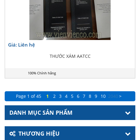
Giá: Liên hệ
THƯỚC XÁM AATCC
100% Chính hãng
Page 1 of 45
1
2
3
4
5
6
7
8
9
10
20
40
>
DANH MỤC SẢN PHẨM
THƯƠNG HIỆU