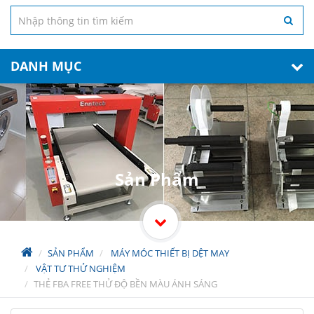
DANH MỤC
Sản Phẩm
SẢN PHẨM
MÁY MÓC THIẾT BỊ DỆT MAY
VẬT TƯ THỬ NGHIỆM
THẺ FBA FREE THỬ ĐỘ BỀN MÀU ÁNH SÁNG