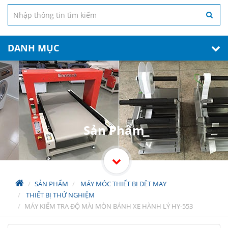
DANH MỤC
Sản Phẩm
SẢN PHẨM
MÁY MÓC THIẾT BỊ DỆT MAY
THIẾT BỊ THỬ NGHIỆM
MÁY KIỂM TRA ĐỘ MÀI MÒN BÁNH XE HÀNH LÝ HY-553