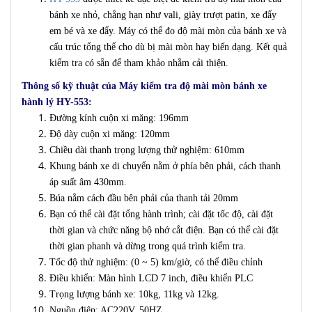
bánh xe nhỏ, chẳng hạn như vali, giày trượt patin, xe đẩy
em bé và xe đẩy. Máy có thể đo độ mài mòn của bánh xe và
cấu trúc tổng thể cho dù bị mài mòn hay biến dạng. Kết quả
kiểm tra có sẵn để tham khảo nhằm cải thiện.
Thông số kỹ thuật của Máy kiểm tra độ mài mòn bánh xe
hành lý HY-553:
Đường kính cuộn xi măng: 196mm
Độ dày cuộn xi măng: 120mm
Chiều dài thanh trọng lượng thử nghiệm: 610mm
Khung bánh xe di chuyển nằm ở phía bên phải, cách thanh
áp suất âm 430mm.
Búa nằm cách đầu bên phải của thanh tải 20mm
Bạn có thể cài đặt tổng hành trình; cài đặt tốc độ, cài đặt
thời gian và chức năng bộ nhớ cắt điện. Bạn có thể cài đặt
thời gian phanh và dừng trong quá trình kiểm tra.
Tốc độ thử nghiệm: (0 ~ 5) km/giờ, có thể điều chỉnh
Điều khiển: Màn hình LCD 7 inch, điều khiển PLC
Trọng lượng bánh xe: 10kg, 11kg và 12kg.
Nguồn điện: AC220V, 50HZ