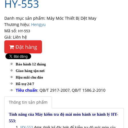
HY-553
Danh mục sản phẩm: Máy Móc Thiết Bị Dệt May
Thương hiệu:
Hengyu
Mã số:
HY-553
Giá: Liên hệ
Đặt hàng
Bảo hành 12 tháng
Giao hàng tận nơi
Hậu mãi chu đáo
Hỗ trợ 24/7
Tiêu chuẩn
:
QB/T 2917-2007, QB/T 1586.2-2010
Thông tin sản phẩm
Tính năng của Máy kiểm tra độ mài mòn bánh xe hành lý HY-
553:
HY-553
được thiết kế đặc biệt để kiểm tra độ mài mòn của