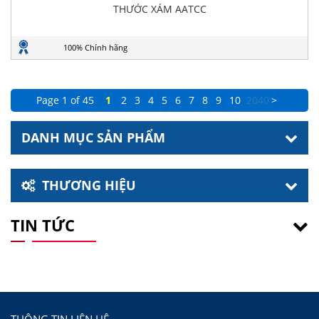
THƯỚC XÁM AATCC
100% Chính hãng
Page 1 of 45
1
2
3
4
5
6
7
8
9
10
20
40
>
DANH MỤC SẢN PHẨM
THƯƠNG HIỆU
TIN TỨC