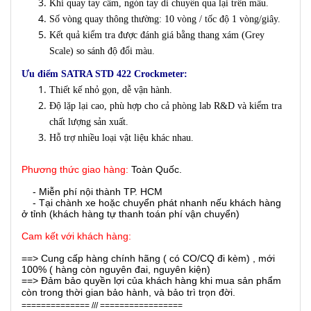
Khi quay tay cầm, ngón tay di chuyển qua lại trên mẫu.
Số vòng quay thông thường: 10 vòng / tốc độ 1 vòng/giây.
Kết quả kiểm tra được đánh giá bằng thang xám (Grey
Scale) so sánh độ đổi màu.
Ưu điểm SATRA STD 422 Crockmeter:
Thiết kế nhỏ gọn, dễ vận hành.
Độ lặp lại cao, phù hợp cho cả phòng lab R&D và kiểm tra
chất lượng sản xuất.
Hỗ trợ nhiều loại vật liệu khác nhau.
Phương thức giao hàng:
Toàn Quốc.
- Miễn phí nội thành TP. HCM
- Tại chành xe hoặc chuyển phát nhanh nếu khách hàng
ở tỉnh (khách hàng tự thanh toán phí vận chuyển)
Cam kết với khách hàng:
==> Cung cấp hàng chính hãng ( có CO/CQ đi kèm) , mới
100% ( hàng còn nguyên đai, nguyên kiện)
==> Đảm bảo quyền lợi của khách hàng khi mua sản phẩm
còn trong thời gian bảo hành, và bảo trì trọn đời.
============== /// =================