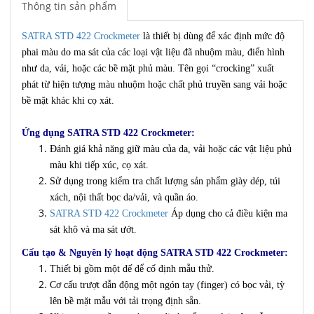
Thông tin sản phẩm
SATRA STD 422 Crockmeter
là thiết bị dùng để xác định mức độ
phai màu do ma sát của các loại vật liệu đã nhuộm màu, điển hình
như da, vải, hoặc các bề mặt phủ màu. Tên gọi “crocking” xuất
phát từ hiện tượng màu nhuộm hoặc chất phủ truyền sang vải hoặc
bề mặt khác khi cọ xát.
Ứng dụng SATRA STD 422 Crockmeter:
Đánh giá khả năng giữ màu của da, vải hoặc các vật liệu phủ
màu khi tiếp xúc, cọ xát.
Sử dụng trong kiểm tra chất lượng sản phẩm giày dép, túi
xách, nội thất bọc da/vải, và quần áo.
SATRA STD 422 Crockmeter
Áp dụng cho cả điều kiện ma
sát khô và ma sát ướt.
Cấu tạo & Nguyên lý hoạt động SATRA STD 422 Crockmeter:
Thiết bị gồm một đế để cố định mẫu thử.
Cơ cấu trượt dẫn động một ngón tay (finger) có bọc vải, tỳ
lên bề mặt mẫu với tải trọng định sẵn.