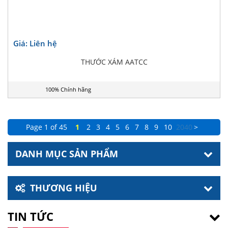
Giá: Liên hệ
THƯỚC XÁM AATCC
100% Chính hãng
Page 1 of 45
1
2
3
4
5
6
7
8
9
10
20
40
>
DANH MỤC SẢN PHẨM
THƯƠNG HIỆU
TIN TỨC