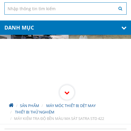
DANH MỤC
Sản Phẩm
SẢN PHẨM
MÁY MÓC THIẾT BỊ DỆT MAY
THIẾT BỊ THỬ NGHIỆM
MÁY KIỂM TRA ĐỘ BỀN MÀU MA SÁT SATRA STD 422