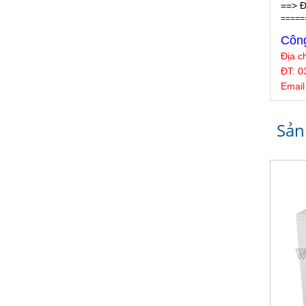
==> Đ
=====
Công
Địa c
ĐT: 0
Email
Sản