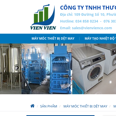
CÔNG TY TNHH THƯƠ
Địa chỉ:
109 Đường Số 10, Phườ
Hotline: 034 858 0234 - 076 30
Email:
sales@vienvienco.com
MÁY MÓC THIẾT BỊ DỆT MAY
MÁY TẠO NHIỆT ĐỘ
SẢN PHẨM
MÁY MÓC THIẾT BỊ DỆT MAY
M