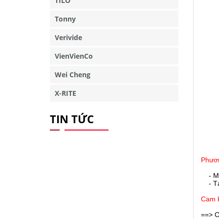
TILO
Tonny
Verivide
VienVienCo
Wei Cheng
X-RITE
TIN TỨC
Phươn
- M
- Tại
Cam k
==> C