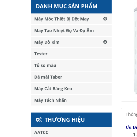
DANH MỤC SẢN PHẨM
Máy Móc Thiết Bị Dệt May
Máy Tạo Nhiệt Độ Và Độ Ẩm
Máy Dò Kim
Tester
Tủ so màu
Đá mài Taber
Máy Cắt Băng Keo
Máy Tách Nhãn
Thông
THƯƠNG HIỆU
Ưu Đi
AATCC