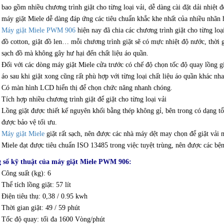
bao gồm nhiều chương trình giặt cho từng loại vải, dễ dàng cài đặt dải nhiệt đ
máy giặt Miele dễ dàng đáp ứng các tiêu chuẩn khắc khe nhất của nhiều nhãn
Máy giặt Miele PWM 906
hiện nay đã chia các chương trình giặt cho từng loại
đồ cotton, giặt đồ len… mỗi chương trình giặt sẽ có mực nhiệt độ nước, thời 
sạch đồ mà không gây hư hại đến chất liệu áo quần.
Đối với các dòng máy giặt Miele cửa trước có chế độ chọn tốc độ quay lồng g
áo sau khi giặt xong cũng rất phù hợp với từng loại chất liệu áo quần khác nha
Có màn hình LCD hiển thị để chọn chức năng nhanh chóng.
Tích hợp nhiều chương trình giặt để giặt cho từng loại vải
Lồng giặt được thiết kế nguyên khối bằng thép không gỉ, bên trong có dạng t
được bảo vệ tối ưu.
Máy giặt Miele
giặt rất sạch, nên được các nhà máy dệt may chọn để giặt vải
Miele đạt được tiêu chuẩn ISO 13485 trong việc tuyệt trùng, nên được các bệnh
 số kỹ thuật của máy giặt Miele PWM 906:
Công suất (kg): 6
Thể tích lồng giặt: 57 lít
Điện tiêu thụ: 0,38 / 0.95 kwh
Thời gian giặt: 49 / 59 phút
Tốc độ quay: tối đa 1600 Vòng/phút