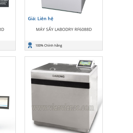
Giá: Liên hệ
RD
MÁY SẤY LABODRY RF6088D
100% Chính hãng