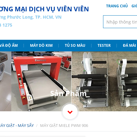
TRANG CHỦ
GI
NG MẠI DỊCH VỤ VIÊN VIÊN
ng Phước Long, TP. HCM, VN
3 1275
 VÀ ĐỘ ẨM
MÁY DÒ KIM
TỦ SO MÀU
TESTER
ĐÁ MÀI
Sản Phẩm
ÁY GIẶT - MÁY SẤY
MÁY GIẶT MIELE PWM 906