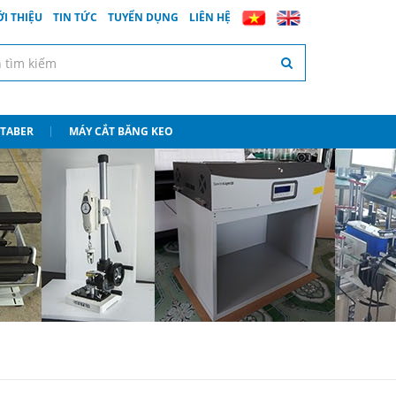
ỚI THIỆU
TIN TỨC
TUYỂN DỤNG
LIÊN HỆ
 TABER
MÁY CẮT BĂNG KEO