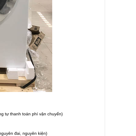
g tự thanh toán phí vận chuyển)
guyên đai, nguyên kiện)