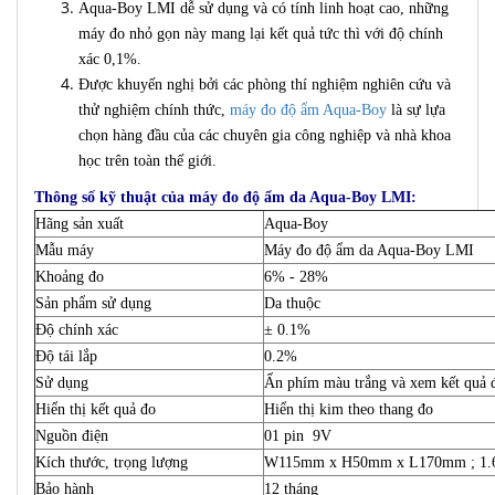
Aqua-Boy LMI dễ sử dụng và có tính linh hoạt cao, những
máy đo nhỏ gọn này mang lại kết quả tức thì với độ chính
xác 0,1%.
Được khuyến nghị bởi các phòng thí nghiệm nghiên cứu và
thử nghiệm chính thức,
máy đo độ ẩm Aqua-Boy
là sự lựa
chọn hàng đầu của các chuyên gia công nghiệp và nhà khoa
học trên toàn thế giới.
Thông số kỹ thuật của máy đo độ ẩm da Aqua-Boy LMI:
Hãng sản xuất
Aqua-Boy
Mẫu máy
Máy đo độ ẩm da Aqua-Boy LMI
Khoảng đo
6% - 28%
Sản phẩm sử dụng
Da thuộc
Độ chính xác
± 0.1%
Độ tái lắp
0.2%
Sử dụng
Ấn phím màu trắng và xem kết quả đo
Hiển thị kết quả đo
Hiển thị kim theo thang đo
Nguồn điện
01 pin 9V
Kích thước, trọng lượng
W115mm x H50mm x L170mm ; 1.
Bảo hành
12 tháng