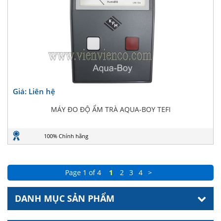
Giá: Liên hệ
MÁY ĐO ĐỘ ẨM TRÀ AQUA-BOY TEFI
100% Chính hãng
Page 1 of 4
1
2
3
4
>
DANH MỤC SẢN PHẨM