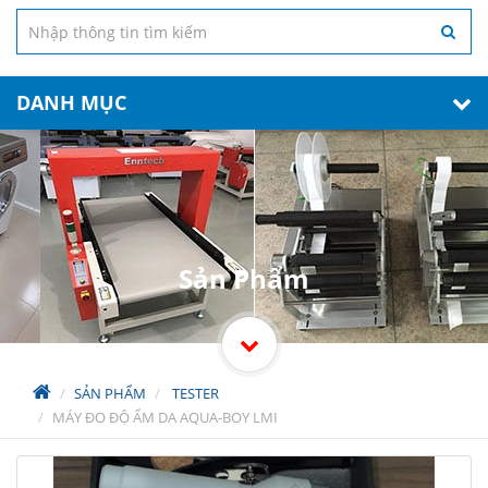
DANH MỤC
Sản Phẩm
SẢN PHẨM
TESTER
MÁY ĐO ĐỘ ẨM DA AQUA-BOY LMI