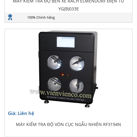
MÁY KIỂM TRA ĐỘ BỀN XÉ RÁCH ELMENDORF ĐIỆN TỬ
YG(B)033E
100% Chính hãng
Giá: Liên hệ
MÁY KIỂM TRA ĐỘ VÓN CỤC NGẪU NHIÊN RF3194N