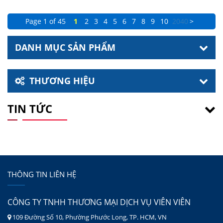
Page 1 of 45
1
2
3
4
5
6
7
8
9
10
20
40
>
DANH MỤC SẢN PHẨM
THƯƠNG HIỆU
TIN TỨC
THÔNG TIN LIÊN HỆ
CÔNG TY TNHH THƯƠNG MẠI DỊCH VỤ VIÊN VIÊN
109 Đường Số 10, Phường Phước Long, TP. HCM, VN