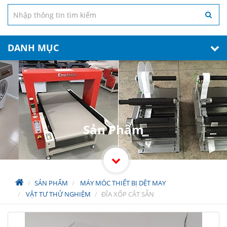
DANH MỤC
Sản Phẩm
SẢN PHẨM
MÁY MÓC THIẾT BỊ DỆT MAY
VẬT TƯ THỬ NGHIỆM
ĐĨA XỐP CẮT SẴN