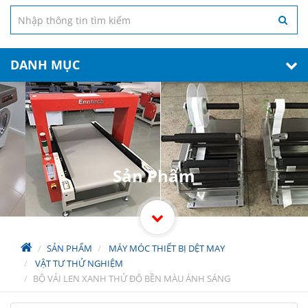
DANH MỤC
Sản Phẩm
SẢN PHẨM
MÁY MÓC THIẾT BỊ DỆT MAY
VẬT TƯ THỬ NGHIỆM
BỘ VẢI LEN XANH THỬ ĐỘ BỀN MÀU ÁNH SÁNG