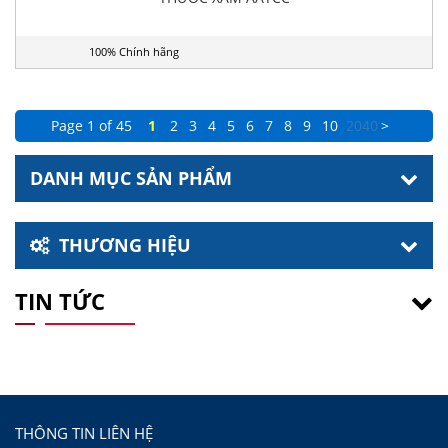
100% Chính hãng
Page 1 of 45
1
2
3
4
5
6
7
8
9
10
20
40
>
DANH MỤC SẢN PHẨM
THƯƠNG HIỆU
TIN TỨC
THÔNG TIN LIÊN HỆ