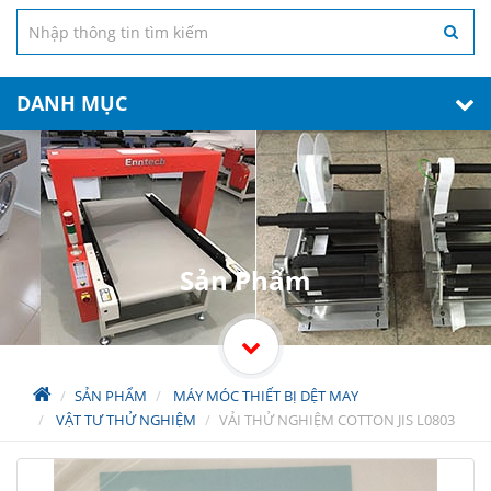
DANH MỤC
Sản Phẩm
SẢN PHẨM
MÁY MÓC THIẾT BỊ DỆT MAY
VẬT TƯ THỬ NGHIỆM
VẢI THỬ NGHIỆM COTTON JIS L0803