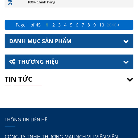
100% Chính hãng
Page 1 of 45
1
2
3
4
5
6
7
8
9
10
20
40
>
DANH MỤC SẢN PHẨM
THƯƠNG HIỆU
TIN TỨC
THÔNG TIN LIÊN HỆ
CÔNG TY TNHH THƯƠNG MẠI DỊCH VỤ VIÊN VIÊN