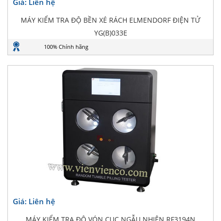
Giá: Liên hệ
MÁY KIỂM TRA ĐỘ BỀN XÉ RÁCH ELMENDORF ĐIỆN TỬ
YG(B)033E
100% Chính hãng
Giá: Liên hệ
MÁY KIỂM TRA ĐỘ VÓN CỤC NGẪU NHIÊN RF3194N