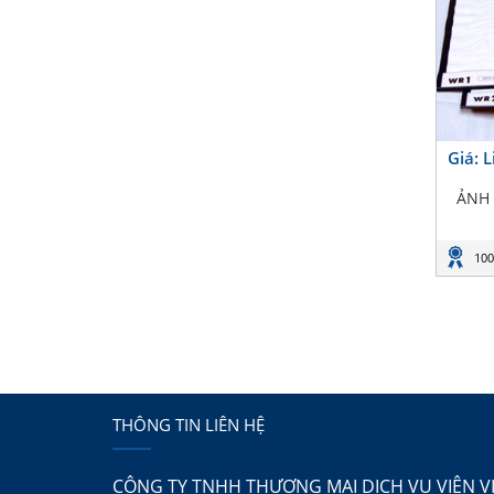
Giá: 
ẢNH
100
THÔNG TIN LIÊN HỆ
CÔNG TY TNHH THƯƠNG MẠI DỊCH VỤ VIÊN V