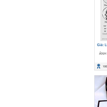
Giá: 
ẢNH 
100