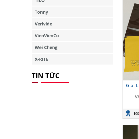
TILO
Tonny
Verivide
VienVienCo
Wei Cheng
X-RITE
TIN TỨC
Giá: 
V
100