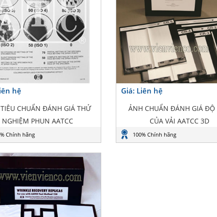
Liên hệ
Giá: Liên hệ
TIÊU CHUẨN ĐÁNH GIÁ THỬ
ẢNH CHUẨN ĐÁNH GIÁ ĐỘ
NGHIỆM PHUN AATCC
CỦA VẢI AATCC 3D
% Chính hãng
100% Chính hãng