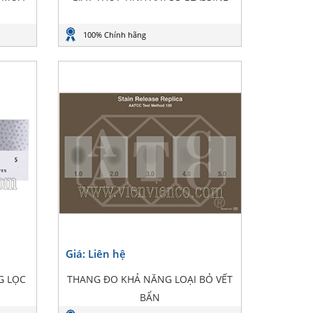
100% Chính hãng
Giá: Liên hệ
G LỌC
THANG ĐO KHẢ NĂNG LOẠI BỎ VẾT
BẨN