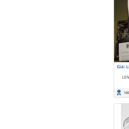
Giá: 
LE
100