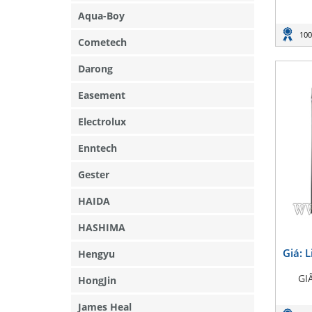
Aqua-Boy
100
Cometech
Darong
Easement
Electrolux
Enntech
Gester
HAIDA
HASHIMA
Giá: 
Hengyu
GI
HongJin
James Heal