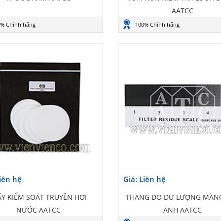
AATCC
% Chính hãng
100% Chính hãng
Liên hệ
Giá: Liên hệ
ẤY KIỂM SOÁT TRUYỀN HƠI
THANG ĐO DƯ LƯỢNG MÀN
NƯỚC AATCC
ẢNH AATCC