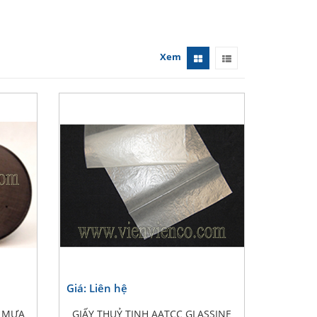
Xem
Giá: Liên hệ
G MƯA
GIẤY THUỶ TINH AATCC GLASSINE