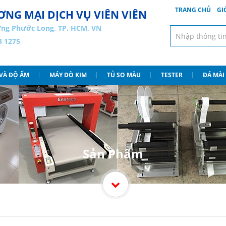
TRANG CHỦ
GI
NG MẠI DỊCH VỤ VIÊN VIÊN
ng Phước Long, TP. HCM, VN
3 1275
 VÀ ĐỘ ẨM
MÁY DÒ KIM
TỦ SO MÀU
TESTER
ĐÁ MÀI
Sản Phẩm