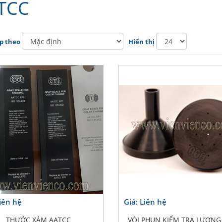
TCC
p theo
Hiển thị
Liên hệ
Giá: Liên hệ
THƯỚC XÁM AATCC
VÒI PHUN KIỂM TRA LƯỢN