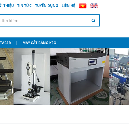
ỚI THIỆU
TIN TỨC
TUYỂN DỤNG
LIÊN HỆ
 TABER
MÁY CẮT BĂNG KEO