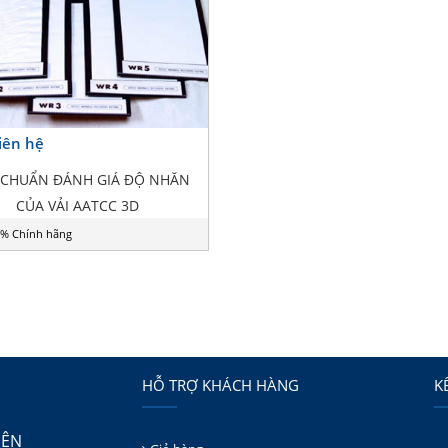
Liên hệ
 CHUẨN ĐÁNH GIÁ ĐỘ NHĂN
CỦA VẢI AATCC 3D
% Chính hãng
HỖ TRỢ KHÁCH HÀNG
K
IÊN