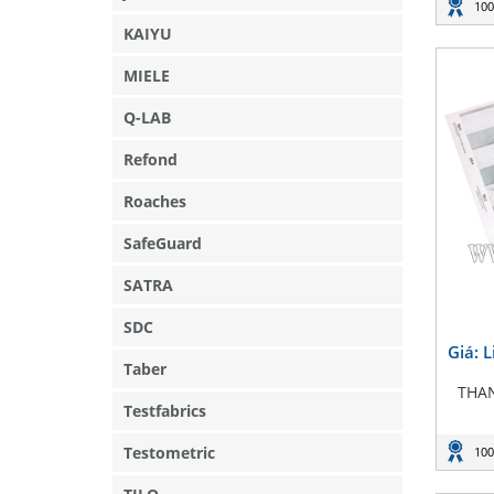
100
KAIYU
MIELE
Q-LAB
Refond
Roaches
SafeGuard
SATRA
SDC
Giá: 
Taber
THA
Testfabrics
Testometric
100