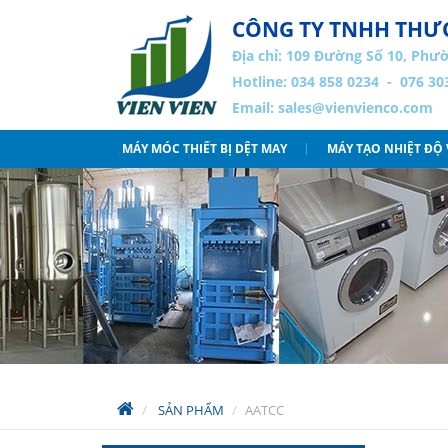
CÔNG TY TNHH THƯƠ
Địa chỉ:
109 Đường Số 10, Phườ
Hotline: 034 858 0234 - 076 30
Email:
sales@vienvienco.com
MÁY MÓC THIẾT BỊ DỆT MAY
MÁY TẠO NHIỆT ĐỘ
SẢN PHẨM
AATCC